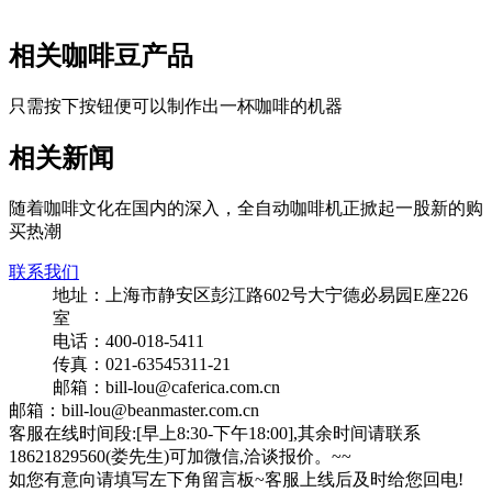
相关咖啡豆产品
只需按下按钮便可以制作出一杯咖啡的机器
相关新闻
随着咖啡文化在国内的深入，全自动咖啡机正掀起一股新的购
买热潮
联系我们
地址：上海市静安区彭江路602号大宁德必易园E座226
室
电话：400-018-5411
传真：021-63545311-21
邮箱：bill-lou@caferica.com.cn
邮箱：bill-lou@beanmaster.com.cn
客服在线时间段:[早上8:30-下午18:00],其余时间请联系
18621829560(娄先生)可加微信,洽谈报价。~~
如您有意向请填写左下角留言板~客服上线后及时给您回电!