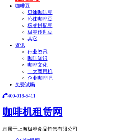
咖啡豆
贝徕咖啡豆
沁徕咖啡豆
极睿拼配豆
极睿传世豆
其它
资讯
行业资讯
咖啡知识
咖啡文化
十大商用机
企业咖啡吧
免费试喝
400-018-5411
咖啡机租赁网
隶属于上海极睿食品销售有限公司