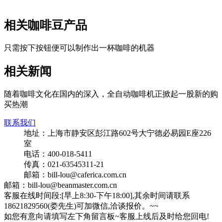
相关咖啡豆产品
只需按下按钮便可以制作出一杯咖啡的机器
相关新闻
随着咖啡文化在国内的深入，全自动咖啡机正掀起一股新的购
买热潮
联系我们
地址：上海市静安区彭江路602号大宁德必易园E座226
室
电话：400-018-5411
传真：021-63545311-21
邮箱：bill-lou@caferica.com.cn
邮箱：bill-lou@beanmaster.com.cn
客服在线时间段:[早上8:30-下午18:00],其余时间请联系
18621829560(娄先生)可加微信,洽谈报价。~~
如您有意向请填写左下角留言板~客服上线后及时给您回电!