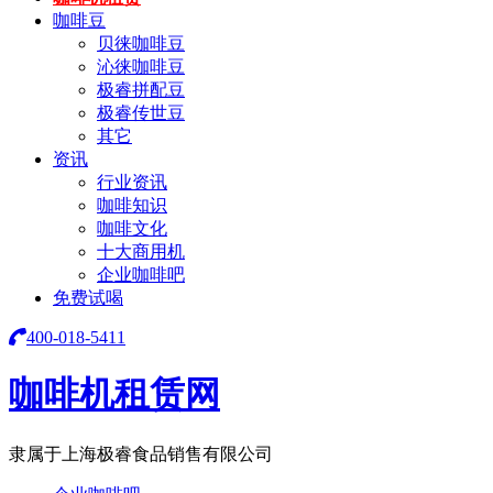
咖啡豆
贝徕咖啡豆
沁徕咖啡豆
极睿拼配豆
极睿传世豆
其它
资讯
行业资讯
咖啡知识
咖啡文化
十大商用机
企业咖啡吧
免费试喝
400-018-5411
咖啡机租赁网
隶属于上海极睿食品销售有限公司