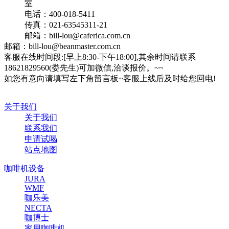
室
电话：400-018-5411
传真：021-63545311-21
邮箱：bill-lou@caferica.com.cn
邮箱：bill-lou@beanmaster.com.cn
客服在线时间段:[早上8:30-下午18:00],其余时间请联系
18621829560(娄先生)可加微信,洽谈报价。~~
如您有意向请填写左下角留言板~客服上线后及时给您回电!
关于我们
关于我们
联系我们
申请试喝
站点地图
咖啡机设备
JURA
WMF
咖乐美
NECTA
咖博士
家用咖啡机