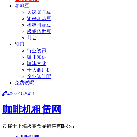
咖啡豆
贝徕咖啡豆
沁徕咖啡豆
极睿拼配豆
极睿传世豆
其它
资讯
行业资讯
咖啡知识
咖啡文化
十大商用机
企业咖啡吧
免费试喝
400-018-5411
咖啡机租赁网
隶属于上海极睿食品销售有限公司