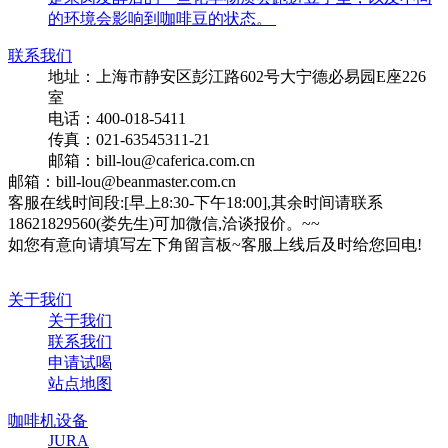
的环境会影响到咖啡豆的状态。
联系我们
地址：上海市静安区彭江路602号大宁德必易园E座226
室
电话：400-018-5411
传真：021-63545311-21
邮箱：bill-lou@caferica.com.cn
邮箱：bill-lou@beanmaster.com.cn
客服在线时间段:[早上8:30-下午18:00],其余时间请联系
18621829560(娄先生)可加微信,洽谈报价。~~
如您有意向请填写左下角留言板~客服上线后及时给您回电!
关于我们
关于我们
联系我们
申请试喝
站点地图
咖啡机设备
JURA