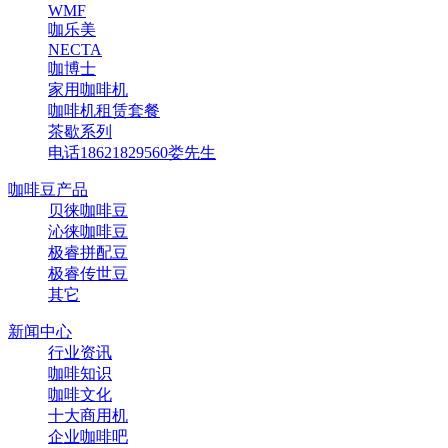
WMF
咖乐美
NECTA
咖博士
家用咖啡机
咖啡机租赁套餐
茶歇系列
电话18621829560娄先生
咖啡豆产品
贝徕咖啡豆
沁徕咖啡豆
极睿拼配豆
极睿传世豆
其它
新闻中心
行业资讯
咖啡知识
咖啡文化
十大商用机
企业咖啡吧