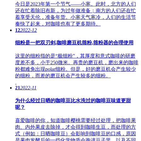
今日是2023年第一个节气——小寒。此时，北方的人们
还在忙着除旧布新，为过年做准备；南方的人们还在忙
着享受天伦，准备年货。小寒天气寒冷，人们的生活节
奏快了起来，对咖啡也有了更多期待。
12
2022-12
细粉是一把双刃剑,咖啡磨豆机筛粉,筛粉器的合理使用
这里的细粉指的是“极细粉”，其厚度和意式咖啡的研磨
度差不多，小于250微米。再贵的磨豆机，磨出来的咖啡
粉都难免出现polar细粉。但是，好的磨豆机会产生较少
的细粉，而差的磨豆机会产生较多的细粉。
21
2022-11
为什么经过日晒的咖啡豆比水洗过的咖啡豆味道更甜
呢？
喜爱咖啡的你，知道咖啡樱桃需要经过处理，把咖啡果
肉、内外果皮去除掉，才会得到咖啡生豆，而处理的方
式（例如：日晒咖啡豆）会影响到咖啡豆的口感，原因
是果肉发酵后的一些化学物质会跑进豆子里，以及不同