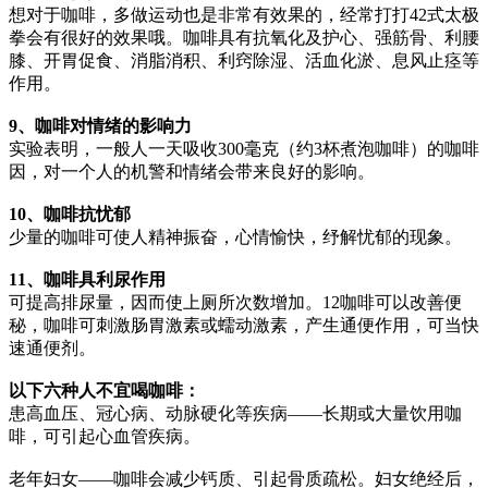
想对于咖啡，多做运动也是非常有效果的，经常打打42式太极
拳会有很好的效果哦。咖啡具有抗氧化及护心、强筋骨、利腰
膝、开胃促食、消脂消积、利窍除湿、活血化淤、息风止痉等
作用。
9、咖啡对情绪的影响力
实验表明，一般人一天吸收300毫克（约3杯煮泡咖啡）的咖啡
因，对一个人的机警和情绪会带来良好的影响。
10、咖啡抗忧郁
少量的咖啡可使人精神振奋，心情愉快，纾解忧郁的现象。
11、咖啡具利尿作用
可提高排尿量，因而使上厕所次数增加。12咖啡可以改善便
秘，咖啡可刺激肠胃激素或蠕动激素，产生通便作用，可当快
速通便剂。
以下六种人不宜喝咖啡：
患高血压、冠心病、动脉硬化等疾病——长期或大量饮用咖
啡，可引起心血管疾病。
老年妇女——咖啡会减少钙质、引起骨质疏松。妇女绝经后，