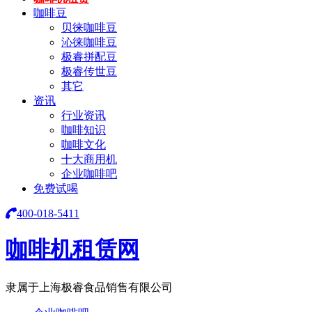
咖啡豆
贝徕咖啡豆
沁徕咖啡豆
极睿拼配豆
极睿传世豆
其它
资讯
行业资讯
咖啡知识
咖啡文化
十大商用机
企业咖啡吧
免费试喝
400-018-5411
咖啡机租赁网
隶属于上海极睿食品销售有限公司