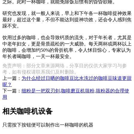
之际。此时一杯咖啡，就能免除饭后惯有的昏昏欲睡。
研究也发现，就一般人来说，早上和下午各一杯咖啡提神效果
最好，超过这个量，不但不能达到提神功效，还会令人感到焦
躁不安。
饮用过多的咖啡，也会导致钙质的流失，对于年长者，尤其是
中老年妇女，更是骨质疏松的一大威胁。每天两杯或两杯以上
的咖啡，会增加约50%的骨折机率，令人怵目惊心，专家认为
年长者喝咖啡，一天一杯最安全。
免责声明：部分文章来源网络，分享目的仅供大家学习与参
考，如有侵权请联系我们及时删除。
上一篇：
为什么经过日晒的咖啡豆比水洗过的咖啡豆味道更甜
呢？
下一篇：
细粉是一把双刃剑,咖啡磨豆机筛粉,筛粉器的合理使
用
相关咖啡机设备
只需按下按钮便可以制作出一杯咖啡的机器