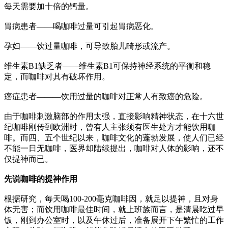
每天需要加十倍的钙量。
胃病患者——喝咖啡过量可引起胃病恶化。
孕妇——饮过量咖啡，可导致胎儿畸形或流产。
维生素B1缺乏者——维生素B1可保持神经系统的平衡和稳
定，而咖啡对其有破坏作用。
癌症患者———饮用过量的咖啡对正常人有致癌的危险。
由于咖啡刺激脑部的作用太强，直接影响精神状态，在十六世
纪咖啡刚传到欧洲时，曾有人主张须有医生处方才能饮用咖
啡。而四、五个世纪以来，咖啡文化的蓬勃发展，使人们已经
不能一日无咖啡，医界却陆续提出，咖啡对人体的影响，还不
仅提神而已。
先说咖啡的提神作用
根据研究，每天喝100-200毫克咖啡因，就足以提神，且对身
体无害；而饮用咖啡最佳时间，就上班族而言，是清晨吃过早
饭，刚到办公室时，以及午休过后，准备展开下午繁忙的工作