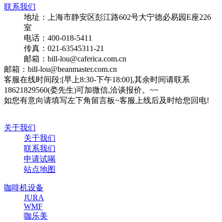
联系我们
地址：上海市静安区彭江路602号大宁德必易园E座226
室
电话：400-018-5411
传真：021-63545311-21
邮箱：bill-lou@caferica.com.cn
邮箱：bill-lou@beanmaster.com.cn
客服在线时间段:[早上8:30-下午18:00],其余时间请联系
18621829560(娄先生)可加微信,洽谈报价。~~
如您有意向请填写左下角留言板~客服上线后及时给您回电!
关于我们
关于我们
联系我们
申请试喝
站点地图
咖啡机设备
JURA
WMF
咖乐美