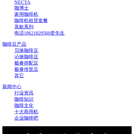
NECTA
咖博士
家用咖啡机
咖啡机租赁套餐
茶歇系列
电话18621829560娄先生
咖啡豆产品
贝徕咖啡豆
沁徕咖啡豆
极睿拼配豆
极睿传世豆
其它
新闻中心
行业资讯
咖啡知识
咖啡文化
十大商用机
企业咖啡吧