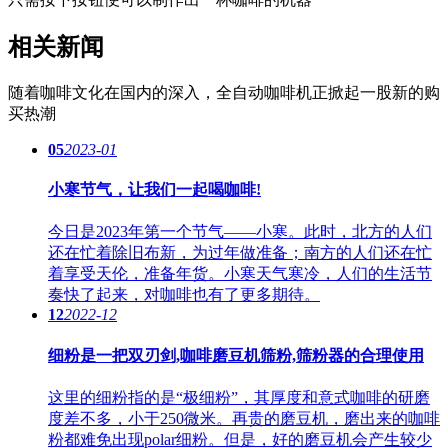
相关新闻
随着咖啡文化在国内的深入，全自动咖啡机正掀起一股新的购
买热潮
05
2023-01
小寒节气，让我们一起喝咖啡!
今日是2023年第一个节气——小寒。此时，北方的人们
还在忙着除旧布新，为过年做准备；南方的人们还在忙
着享受天伦，准备年货。小寒天气寒冷，人们的生活节
奏快了起来，对咖啡也有了更多期待。
12
2022-12
细粉是一把双刃剑,咖啡磨豆机筛粉,筛粉器的合理使用
这里的细粉指的是“极细粉”，其厚度和意式咖啡的研磨
度差不多，小于250微米。再贵的磨豆机，磨出来的咖啡
粉都难免出现polar细粉。但是，好的磨豆机会产生较少