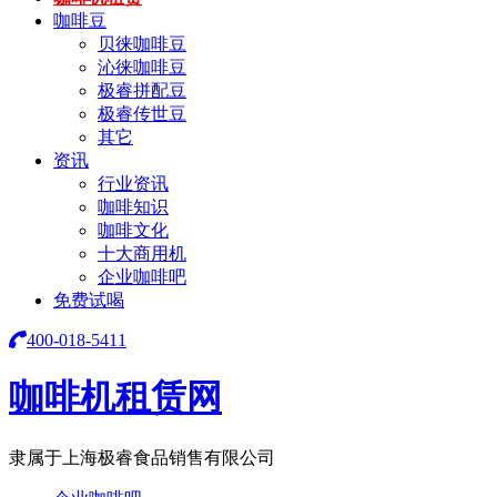
咖啡豆
贝徕咖啡豆
沁徕咖啡豆
极睿拼配豆
极睿传世豆
其它
资讯
行业资讯
咖啡知识
咖啡文化
十大商用机
企业咖啡吧
免费试喝
400-018-5411
咖啡机租赁网
隶属于上海极睿食品销售有限公司