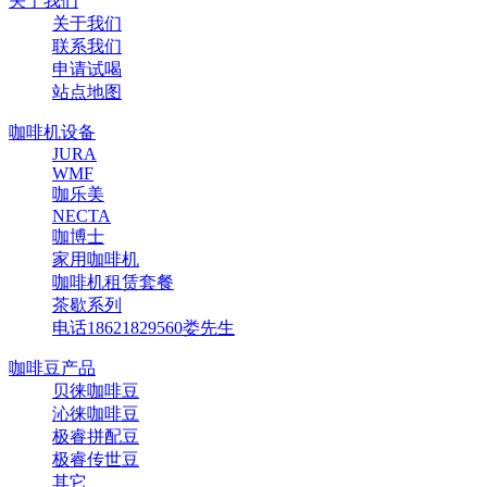
关于我们
关于我们
联系我们
申请试喝
站点地图
咖啡机设备
JURA
WMF
咖乐美
NECTA
咖博士
家用咖啡机
咖啡机租赁套餐
茶歇系列
电话18621829560娄先生
咖啡豆产品
贝徕咖啡豆
沁徕咖啡豆
极睿拼配豆
极睿传世豆
其它