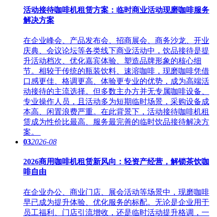
活动接待咖啡机租赁方案：临时商业活动现磨咖啡服务
解决方案
在企业峰会、产品发布会、招商展会、商务沙龙、开业
庆典、会议论坛等各类线下商业活动中，饮品接待是提
升活动档次、优化嘉宾体验、塑造品牌形象的核心细
节。相较于传统的瓶装饮料、速溶咖啡，现磨咖啡凭借
口感更佳、格调更高、体验更专业的优势，成为高端活
动接待的主流选择。但多数主办方并无专属咖啡设备、
专业操作人员，且活动多为短期临时场景，采购设备成
本高、闲置浪费严重。在此背景下，活动接待咖啡机租
赁成为性价比最高、服务最完善的临时饮品接待解决方
案。
03
2026-08
2026商用咖啡机租赁新风向：轻资产经营，解锁茶饮咖
啡自由
在企业办公、商业门店、展会活动等场景中，现磨咖啡
早已成为提升体验、优化服务的标配。无论是企业用于
员工福利、门店引流增收，还是临时活动提升格调，一