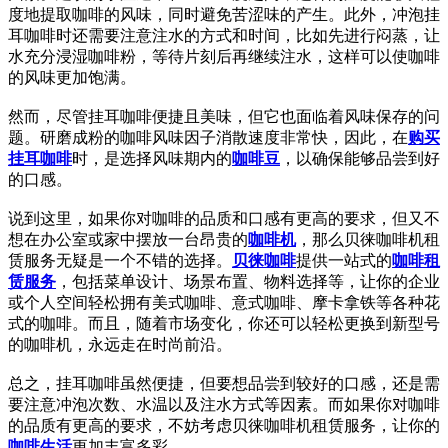
度地提取咖啡的风味，同时避免苦涩味的产生。此外，冲泡挂
耳咖啡时还需要注意注水的方式和时间，比如先进行闷蒸，让
水充分浸湿咖啡粉，等待片刻后再继续注水，这样可以使咖啡
的风味更加饱满。
然而，尽管挂耳咖啡便捷且美味，但它也面临着风味保存的问
题。研磨成粉的咖啡风味因子消散速度非常快，因此，在
购买
挂耳咖啡
时，是选择风味期内的
咖啡豆
，以确保能够品尝到好
的口感。
说到这里，如果你对咖啡的品质和口感有更高的要求，但又不
想在办公室或家中摆放一台昂贵的
咖啡机
，那么贝徕咖啡机租
赁服务无疑是一个不错的选择。
贝徕咖啡
提供一站式的
咖啡租
赁服务
，包括菜单设计、场景布置、物料选择等，让你的企业
或个人空间轻松拥有美式咖啡、意式咖啡、摩卡拿铁等各种花
式的咖啡。而且，随着市场变化，你还可以轻松更换到新型号
的咖啡机，永远走在时尚前沿。
总之，挂耳咖啡虽然便捷，但要想品尝到较好的口感，还是需
要注意冲泡次数、水温以及注水方式等因素。而如果你对咖啡
的品质有更高的要求，不妨考虑贝徕咖啡机租赁服务，让你的
咖啡生活
更加丰富多彩。