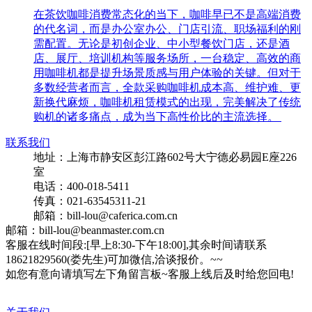
在茶饮咖啡消费常态化的当下，咖啡早已不是高端消费
的代名词，而是办公室办公、门店引流、职场福利的刚
需配置。无论是初创企业、中小型餐饮门店，还是酒
店、展厅、培训机构等服务场所，一台稳定、高效的商
用咖啡机都是提升场景质感与用户体验的关键。但对于
多数经营者而言，全款采购咖啡机成本高、维护难、更
新换代麻烦，咖啡机租赁模式的出现，完美解决了传统
购机的诸多痛点，成为当下高性价比的主流选择。
联系我们
地址：上海市静安区彭江路602号大宁德必易园E座226
室
电话：400-018-5411
传真：021-63545311-21
邮箱：bill-lou@caferica.com.cn
邮箱：bill-lou@beanmaster.com.cn
客服在线时间段:[早上8:30-下午18:00],其余时间请联系
18621829560(娄先生)可加微信,洽谈报价。~~
如您有意向请填写左下角留言板~客服上线后及时给您回电!