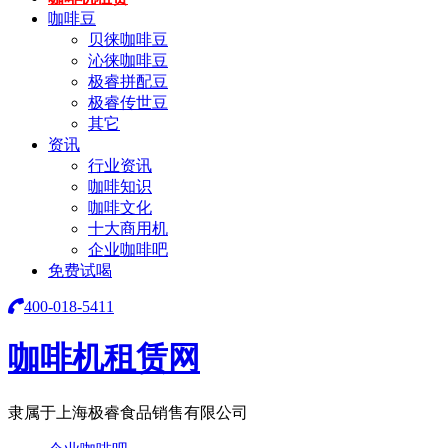
咖啡豆
贝徕咖啡豆
沁徕咖啡豆
极睿拼配豆
极睿传世豆
其它
资讯
行业资讯
咖啡知识
咖啡文化
十大商用机
企业咖啡吧
免费试喝
400-018-5411
咖啡机租赁网
隶属于上海极睿食品销售有限公司