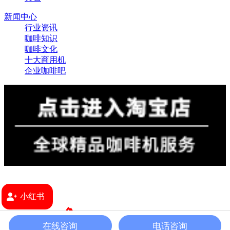
新闻中心
行业资讯
咖啡知识
咖啡文化
十大商用机
企业咖啡吧
小红书
2024 版权所有 ©
上海极睿食品销售有限公司
沪ICP备
在线咨询
电话咨询
08107677号
沪公网安备31010602008081
咖啡机租赁网