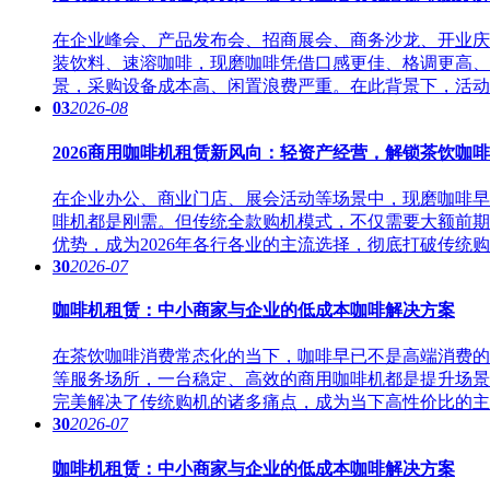
在企业峰会、产品发布会、招商展会、商务沙龙、开业庆
装饮料、速溶咖啡，现磨咖啡凭借口感更佳、格调更高、
景，采购设备成本高、闲置浪费严重。在此背景下，活
03
2026-08
2026商用咖啡机租赁新风向：轻资产经营，解锁茶饮咖
在企业办公、商业门店、展会活动等场景中，现磨咖啡早
啡机都是刚需。但传统全款购机模式，不仅需要大额前期
优势，成为2026年各行各业的主流选择，彻底打破传统
30
2026-07
咖啡机租赁：中小商家与企业的低成本咖啡解决方案
在茶饮咖啡消费常态化的当下，咖啡早已不是高端消费的
等服务场所，一台稳定、高效的商用咖啡机都是提升场景
完美解决了传统购机的诸多痛点，成为当下高性价比的
30
2026-07
咖啡机租赁：中小商家与企业的低成本咖啡解决方案