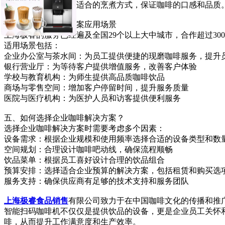
种咖啡豆都能得到最适合的烹煮方式，保证咖啡的口感和品质
四、企业咖啡解决方案应用场景
上海极睿的服务已经遍及全国29个以上大中城市，合作超过300
适用场景包括：
企业办公室与茶水间：为员工提供便捷的现磨咖啡服务，提升
银行营业厅：为等待客户提供增值服务，改善客户体验
学校与教育机构：为师生提供高品质咖啡饮品
商场与零售空间：增加客户停留时间，提升服务质量
医院与医疗机构：为医护人员和访客提供便利服务
五、如何选择企业咖啡解决方案？
选择企业咖啡解决方案时需要考虑多个因素：
设备需求：根据企业规模和使用频率选择合适的设备类型和数
空间规划：合理设计咖啡吧动线，确保流程顺畅
饮品菜单：根据员工喜好设计合理的饮品组合
预算安排：选择适合企业预算的解决方案，包括租赁和购买选
服务支持：确保供应商有足够的技术支持和服务团队
上海极睿食品销售
有限公司致力于在中国咖啡文化的传播和推
智能扫码咖啡机不仅仅是提供饮品的设备，更是企业员工关怀
啡，从而提升工作满意度和生产效率。