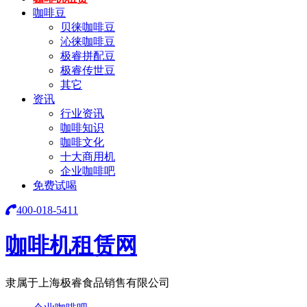
咖啡豆
贝徕咖啡豆
沁徕咖啡豆
极睿拼配豆
极睿传世豆
其它
资讯
行业资讯
咖啡知识
咖啡文化
十大商用机
企业咖啡吧
免费试喝
400-018-5411
咖啡机租赁网
隶属于上海极睿食品销售有限公司