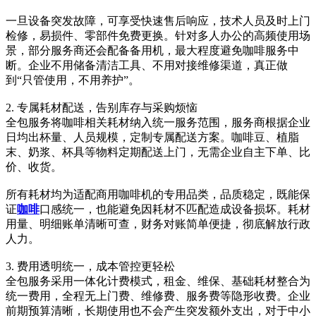
一旦设备突发故障，可享受快速售后响应，技术人员及时上门
检修，易损件、零部件免费更换。针对多人办公的高频使用场
景，部分服务商还会配备备用机，最大程度避免咖啡服务中
断。企业不用储备清洁工具、不用对接维修渠道，真正做
到“只管使用，不用养护”。
2. 专属耗材配送，告别库存与采购烦恼
全包服务将咖啡相关耗材纳入统一服务范围，服务商根据企业
日均出杯量、人员规模，定制专属配送方案。咖啡豆、植脂
末、奶浆、杯具等物料定期配送上门，无需企业自主下单、比
价、收货。
所有耗材均为适配商用咖啡机的专用品类，品质稳定，既能保
证
咖啡
口感统一，也能避免因耗材不匹配造成设备损坏。耗材
用量、明细账单清晰可查，财务对账简单便捷，彻底解放行政
人力。
3. 费用透明统一，成本管控更轻松
全包服务采用一体化计费模式，租金、维保、基础耗材整合为
统一费用，全程无上门费、维修费、服务费等隐形收费。企业
前期预算清晰，长期使用也不会产生突发额外支出，对于中小