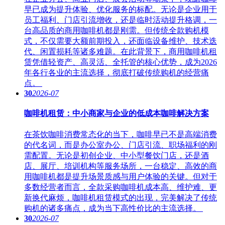
早已成为提升体验、优化服务的标配。无论是企业用于
员工福利、门店引流增收，还是临时活动提升格调，一
台高品质的商用咖啡机都是刚需。但传统全款购机模
式，不仅需要大额前期投入，还面临设备维护、技术迭
代、闲置损耗等诸多难题。在此背景下，商用咖啡机租
赁凭借轻资产、高灵活、全托管的核心优势，成为2026
年各行各业的主流选择，彻底打破传统购机的经营痛
点。
30
2026-07
咖啡机租赁：中小商家与企业的低成本咖啡解决方案
在茶饮咖啡消费常态化的当下，咖啡早已不是高端消费
的代名词，而是办公室办公、门店引流、职场福利的刚
需配置。无论是初创企业、中小型餐饮门店，还是酒
店、展厅、培训机构等服务场所，一台稳定、高效的商
用咖啡机都是提升场景质感与用户体验的关键。但对于
多数经营者而言，全款采购咖啡机成本高、维护难、更
新换代麻烦，咖啡机租赁模式的出现，完美解决了传统
购机的诸多痛点，成为当下高性价比的主流选择。
30
2026-07