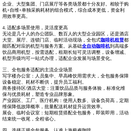
企业、大型集团、门店展厅等各类场景都十分友好。相较于购
机+自维+单独采购耗材的组合模式，综合成本更低，资金利
用效率更高。
4. 适配多场景使用，灵活度更高
无论是几十人的办公团队、数百人的大型企业园区，还是酒店
大堂、展厅、连锁门店、临时活动现场，全包式
咖啡机租赁
都
能匹配对应的机型与服务方案。从基础
全自动咖啡机
到高端多
饮品商用机型，按需选配，租期长短可灵活调整，设备增减、
机型升级均可一站式办理，适配企业发展与场景变化。
三、全包服务适配的主流企业场景
写字楼办公室：人员集中、早高峰饮用需求大，全包服务保障
设备稳定、耗材不断供，提升员工福利。
商务接待区/酒店大堂：注重饮品品质与服务体验，标准化维
保与优质耗材，塑造专业品牌形象。
产业园区、工厂、医疗机构：使用人数多、设备负荷高，定期
维保降低故障概率，批量配送耗材提升运营效率。
展会、临时会议室：短期租赁搭配全包服务，即装即用，活动
结束统一收尾，全程省心。
四、选择正规全包服务，认准上海极睿咖啡