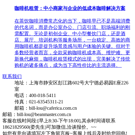
咖啡机租赁：中小商家与企业的低成本咖啡解决方案
在茶饮咖啡消费常态化的当下，咖啡早已不是高端消费
的代名词，而是办公室办公、门店引流、职场福利的刚
需配置。无论是初创企业、中小型餐饮门店，还是酒
店、展厅、培训机构等服务场所，一台稳定、高效的商
用咖啡机都是提升场景质感与用户体验的关键。但对于
多数经营者而言，全款采购咖啡机成本高、维护难、更
新换代麻烦，咖啡机租赁模式的出现，完美解决了传统
购机的诸多痛点，成为当下高性价比的主流选择。
联系我们
地址：上海市静安区彭江路602号大宁德必易园E座226
室
电话：400-018-5411
传真：021-63545311-21
邮箱：bill-lou@caferica.com.cn
邮箱：bill-lou@beanmaster.com.cn
客服在线时间段:[早上8:30-下午18:00],其余时间请联系
18621829560(娄先生)可加微信,洽谈报价。~~
如您有意向请填写左下角留言板~客服上线后及时给您回电!