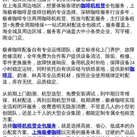
在上海及周边地区，想要体验靠谱的
咖啡机租赁
全包服务，上
海极睿咖啡是值得信赖的专业选择。深耕咖啡服务行业多年，
极睿咖啡专注商用咖啡机租赁、投放与配套服务，主打设备租
赁+免费全周期维保+一站式耗材配送全包模式，服务覆盖上
海全城及周边区域，服务客户涵盖大中小各类企业、写字楼、
商业门店。
极睿咖啡配备自有专业运维团队，建立标准化上门养护、故障
抢修流程，全年免费为合作客户提供设备清洁、除垢、检修、
零件更换服务，故障快速响应、备用机及时补给，保障设备24
小时稳定运转。同时依托自有供应链与烘焙基地，提供新鲜
咖
啡豆
、奶液、杯具等全品类耗材，按照企业使用规律定时配
送，库存无忧、品质稳定。
从前期上门勘测、机型选型、免费安装调试，到中期日常维
保、耗材配送，再到后期机型升级、租期调整，极睿咖啡实现
全流程闭环服务，收费透明无隐形消费。不管是几人的小型初
创团队，还是上千人的大型企业集团，都能定制专属全包租赁
方案。
选择
咖啡机租赁全包服务
，就是选择高效、省心、低成本的办
公配套方案。
上海极睿咖啡
以完善的服务体系、过硬的产品品