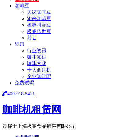
咖啡豆
贝徕咖啡豆
沁徕咖啡豆
极睿拼配豆
极睿传世豆
其它
资讯
行业资讯
咖啡知识
咖啡文化
十大商用机
企业咖啡吧
免费试喝
400-018-5411
咖啡机租赁网
隶属于上海极睿食品销售有限公司