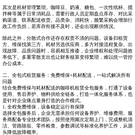
其次是耗材管理繁琐。咖啡豆、奶液、糖包、一次性纸杯、搅
拌棒等属于日常消耗品，需要行政人员定期盘点库存、对比采
购渠道、联系配送收货。品类杂、消耗快，频繁采购会增加行
政工作负担，若库存衔接不及时，还会出现断供情况。
除此之外，分散式合作还存在权责不清的问题。设备归租赁
方、维保找第三方、耗材另选供应商，多方对接流程复杂。出
现故障、品质问题时，容易相互推诿，企业维权和处理问题效
率低下。多重零散支出也让财务核算变得繁琐，难以统一管控
办公成本。
二、全包式租赁服务：免费维保+耗材配送，一站式解决所有
问题
结合免费维保与耗材配送的咖啡机租赁全包服务，打通了设备
使用、售后养护、物料供给全链条，打造一体化服务体系，也
是针对企业痛点量身打造的合作模式。
1. 全程免费维保，设备稳定运行有保障
选择全包服务后，企业无需承担任何设备养护、维修费用。服
务商配备专业技术团队，按照使用频次定期上门，完成整机清
洁、管路除垢、零件检查、参数调试等标准化养护工作，从源
头降低故障概率。