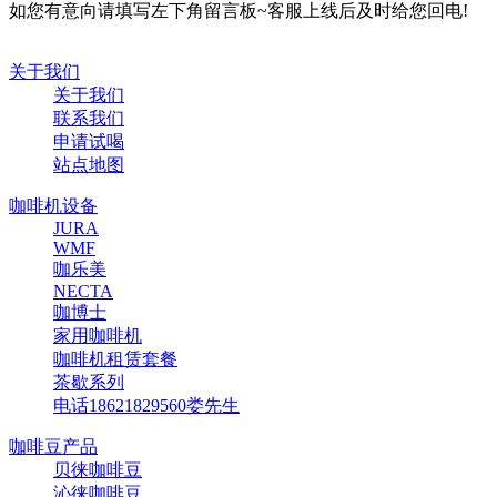
如您有意向请填写左下角留言板~客服上线后及时给您回电!
关于我们
关于我们
联系我们
申请试喝
站点地图
咖啡机设备
JURA
WMF
咖乐美
NECTA
咖博士
家用咖啡机
咖啡机租赁套餐
茶歇系列
电话18621829560娄先生
咖啡豆产品
贝徕咖啡豆
沁徕咖啡豆