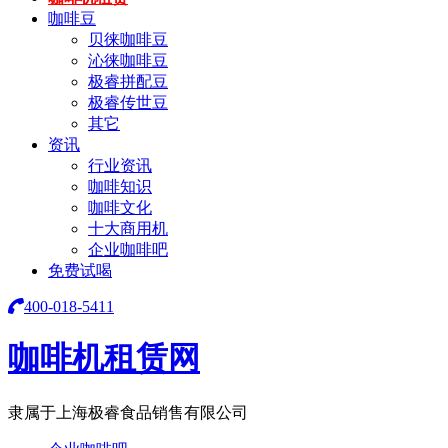
咖啡豆
贝徕咖啡豆
沁徕咖啡豆
极睿拼配豆
极睿传世豆
其它
资讯
行业资讯
咖啡知识
咖啡文化
十大商用机
企业咖啡吧
免费试喝
400-018-5411
咖啡机租赁网
隶属于上海极睿食品销售有限公司